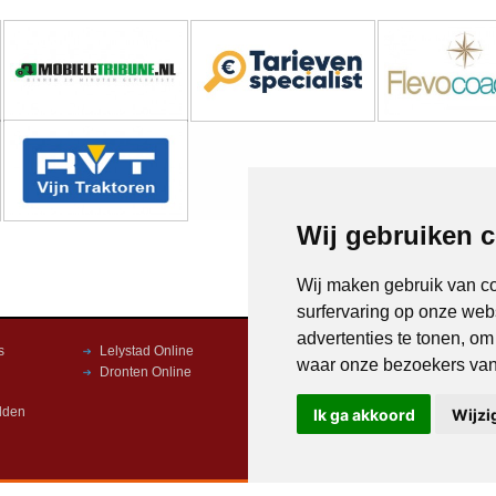
Wij gebruiken 
Wij maken gebruik van c
surfervaring op onze web
advertenties te tonen, o
s
Lelystad Online
Nop Online
waar onze bezoekers va
Dronten Online
Harderwijk Online
lden
Ik ga akkoord
Wijzi