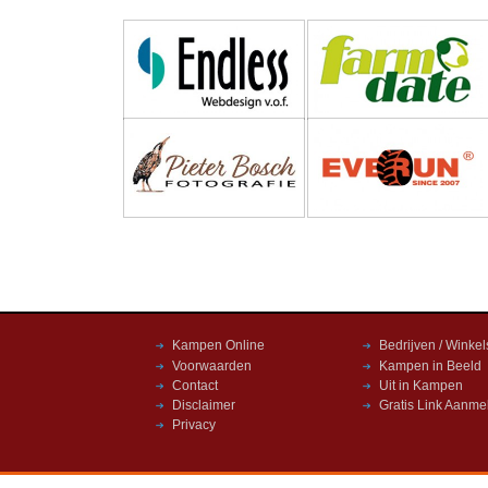
Kampen Online
Bedrijven / Winkel
Voorwaarden
Kampen in Beeld
Contact
Uit in Kampen
Disclaimer
Gratis Link Aanme
Privacy