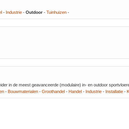
l
-
Industrie
-
Outdoor
-
Tuinhuizen
-
ider in de meest geavanceerde (modulaire) in- en outdoor sportvloere
en
-
Bouwmaterialen
-
Groothandel
-
Handel
-
Industrie
-
Installatie
-
K