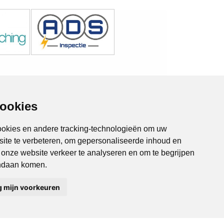
cookies
ookies en andere tracking-technologieën om uw
site te verbeteren, om gepersonaliseerde inhoud en
m onze website verkeer te analyseren en om te begrijpen
Almere Online
Kampen Online
ndaan komen.
Zeewolde Online
Drieslag 30
8251 JZ Dronten
g mijn voorkeuren
Tel 0321-336 321
info@endless.nl