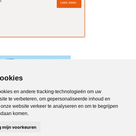
n
Lees meer..
cookies
ookies en andere tracking-technologieën om uw
site te verbeteren, om gepersonaliseerde inhoud en
m onze website verkeer te analyseren en om te begrijpen
Almere Online
Kampen Online
ndaan komen.
Zeewolde Online
Drieslag 30
8251 JZ Dronten
g mijn voorkeuren
Tel 0321-336 321
info@endless.nl