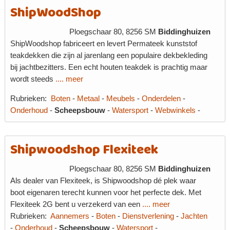
ShipWoodShop
Ploegschaar 80, 8256 SM
Biddinghuizen
ShipWoodshop fabriceert en levert Permateek kunststof
teakdekken die zijn al jarenlang een populaire dekbekleding
bij jachtbezitters. Een echt houten teakdek is prachtig maar
wordt steeds
.... meer
Rubrieken:
Boten
-
Metaal
-
Meubels
-
Onderdelen
-
Onderhoud
-
Scheepsbouw
-
Watersport
-
Webwinkels
-
Shipwoodshop Flexiteek
Ploegschaar 80, 8256 SM
Biddinghuizen
Als dealer van Flexiteek, is Shipwoodshop dé plek waar
boot eigenaren terecht kunnen voor het perfecte dek. Met
Flexiteek 2G bent u verzekerd van een
.... meer
Rubrieken:
Aannemers
-
Boten
-
Dienstverlening
-
Jachten
-
Onderhoud
-
Scheepsbouw
-
Watersport
-