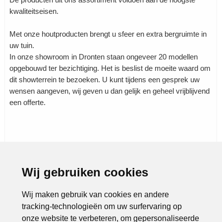
kwaliteitseisen.
Met onze houtproducten brengt u sfeer en extra bergruimte in
uw tuin.
In onze showroom in Dronten staan ongeveer 20 modellen
opgebouwd ter bezichtiging. Het is beslist de moeite waard om
dit showterrein te bezoeken. U kunt tijdens een gesprek uw
wensen aangeven, wij geven u dan gelijk en geheel vrijblijvend
een offerte.
Wij gebruiken cookies
Rubrieken:
Aannemers
|
Bouw en wonen
|
Handel
|
Industrie
|
Outdoor
|
Tuinhuizen
|
Wij maken gebruik van cookies en andere
tracking-technologieën om uw surfervaring op
onze website te verbeteren, om gepersonaliseerde