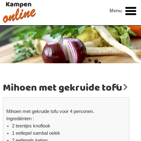
Menu
Mihoen met gekruide tofu
Mihoen met gekruide tofu voor 4 personen.
Ingrediënten :
2 teentjes knoflook
1 eetlepel sambal oelek
2 eetlepels ketjap