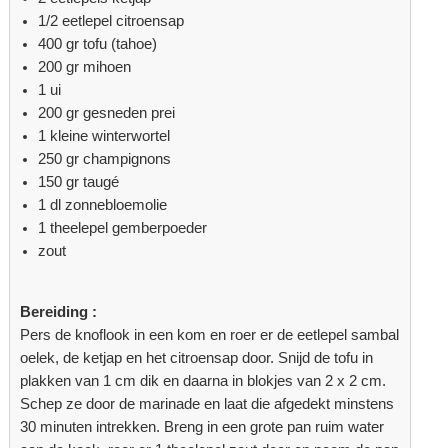
1/2 eetlepel citroensap
400 gr tofu (tahoe)
200 gr mihoen
1 ui
200 gr gesneden prei
1 kleine winterwortel
250 gr champignons
150 gr taugé
1 dl zonnebloemolie
1 theelepel gemberpoeder
zout
Bereiding :
Pers de knoflook in een kom en roer er de eetlepel sambal
oelek, de ketjap en het citroensap door. Snijd de tofu in
plakken van 1 cm dik en daarna in blokjes van 2 x 2 cm.
Schep ze door de marinade en laat die afgedekt minstens
30 minuten intrekken. Breng in een grote pan ruim water