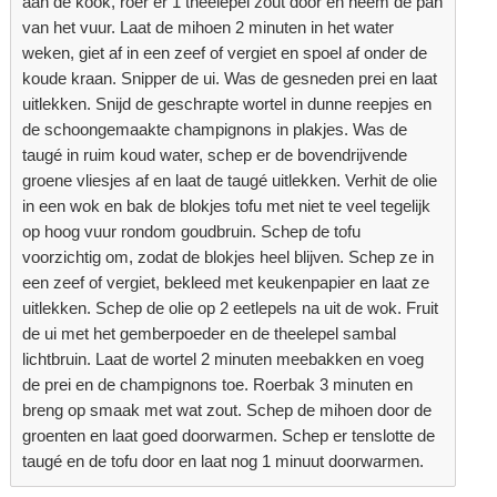
aan de kook, roer er 1 theelepel zout door en neem de pan
van het vuur. Laat de mihoen 2 minuten in het water
weken, giet af in een zeef of vergiet en spoel af onder de
koude kraan. Snipper de ui. Was de gesneden prei en laat
uitlekken. Snijd de geschrapte wortel in dunne reepjes en
de schoongemaakte champignons in plakjes. Was de
taugé in ruim koud water, schep er de bovendrijvende
groene vliesjes af en laat de taugé uitlekken. Verhit de olie
in een wok en bak de blokjes tofu met niet te veel tegelijk
op hoog vuur rondom goudbruin. Schep de tofu
voorzichtig om, zodat de blokjes heel blijven. Schep ze in
een zeef of vergiet, bekleed met keukenpapier en laat ze
uitlekken. Schep de olie op 2 eetlepels na uit de wok. Fruit
de ui met het gemberpoeder en de theelepel sambal
lichtbruin. Laat de wortel 2 minuten meebakken en voeg
de prei en de champignons toe. Roerbak 3 minuten en
breng op smaak met wat zout. Schep de mihoen door de
groenten en laat goed doorwarmen. Schep er tenslotte de
taugé en de tofu door en laat nog 1 minuut doorwarmen.