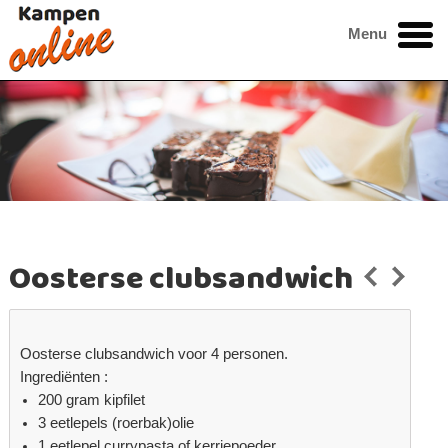
Menu
Oosterse clubsandwich
Oosterse clubsandwich voor 4 personen.
Ingrediënten :
200 gram kipfilet
3 eetlepels (roerbak)olie
1 eetlepel currypasta of kerriepoeder