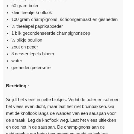
50 gram boter
klein teentje knoflook
100 gram champignons, schoongemaakt en gesneden
½ theelepel paprikapoeder
1 blik gecondenseerde champignonsoep
½ blikje bouillon
zout en peper
3 dessertlepels bloem
water
gesneden peterselie
Bereiding :
Snijdt het vlees in nette blokjes. Verhit de boter en schroei
het vlees even dicht, maar laat het niet bruinbakken. Ga
met de knoflook langs de wanden van een sauspan voor
de smaak. Leg de knoflook weg. Laat het vlees uitlekken
en doe het in de sauspan. De champignons aan de
achtergebleven boter toevoegen en zachtjes bakken.