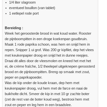
1/4 liter slagroom
eventueel bouillon (van tablet)
1 eetlepel rode port
Bereiding :
Week het geroosterde brood in wat koud water. Rooster
de pijnboompitten in een droge koekenpan goudbruin.
Maak 1 rode paprika schoon, was hem en snijd hem in
repen. Snipper 1 ui grof. Was 200 gr kipfilet, dep het vlees
met keukenpapier droog en snijd het in dunne reepjes.
Draai dit alles door de vleesmolen en kneed het met het
ei, de crème fraîche, 1/2 theelepel uitgeknepen geroosterd
brood en de pijnboompitten. Breng op smaak met zout,
peper en paprikapoeder.
Was de kip onder de koude kraan, dep hem met
keukenpapier droog, vul hem met de farce en naai de
buikholte dicht. Smeer de kip in met 10 gr zachte boter
(zet de rest van de boter koud weg), bestrooi hem met
zout en peper en leg hem in een braadslee.