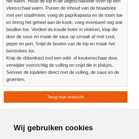
het warm. Houd de kip in de uitgeschakelde oven op een
vleesschaal warm. Pureer de inhoud van de braadslee
met een staafmixer, voeg de paprikapasta en de room toe
en breng het geheel aan de kook; voeg eventueel nog wat
bouillon toe. Verdeel de koude boter in vlokken, klop die
door de saus en maak de saus op smaak af met zout,
peper en port. Snijd de bouten van de kip en maak het
borstvlees los.
Knip de ribbenkast met een wild- of keukenschaar door,
verwijder voorzichtig de vulling en snijd die in plakjes.
Serveer de kipdelen direct met de vulling, de saus en de
groenten.
Terug naar overzicht
Delen:
Advertentie:
Wij gebruiken cookies