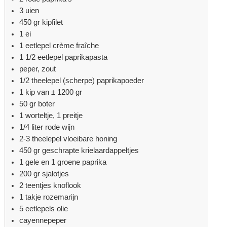
3 uien
450 gr kipfilet
1 ei
1 eetlepel crème fraîche
1 1/2 eetlepel paprikapasta
peper, zout
1/2 theelepel (scherpe) paprikapoeder
1 kip van ± 1200 gr
50 gr boter
1 worteltje, 1 preitje
1/4 liter rode wijn
2-3 theelepel vloeibare honing
450 gr geschrapte krielaardappeltjes
1 gele en 1 groene paprika
200 gr sjalotjes
2 teentjes knoflook
1 takje rozemarijn
5 eetlepels olie
cayennepeper