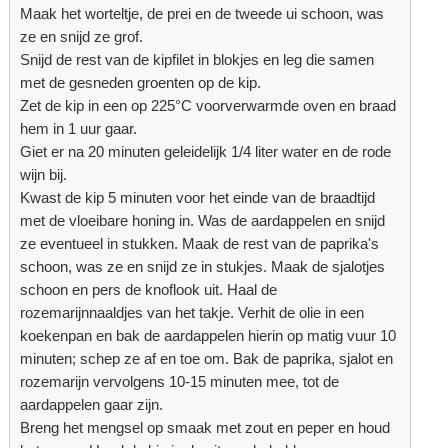
Maak het worteltje, de prei en de tweede ui schoon, was
ze en snijd ze grof.
Snijd de rest van de kipfilet in blokjes en leg die samen
met de gesneden groenten op de kip.
Zet de kip in een op 225°C voorverwarmde oven en braad
hem in 1 uur gaar.
Giet er na 20 minuten geleidelijk 1/4 liter water en de rode
wijn bij.
Kwast de kip 5 minuten voor het einde van de braadtijd
met de vloeibare honing in. Was de aardappelen en snijd
ze eventueel in stukken. Maak de rest van de paprika's
schoon, was ze en snijd ze in stukjes. Maak de sjalotjes
schoon en pers de knoflook uit. Haal de
rozemarijnnaaldjes van het takje. Verhit de olie in een
koekenpan en bak de aardappelen hierin op matig vuur 10
minuten; schep ze af en toe om. Bak de paprika, sjalot en
rozemarijn vervolgens 10-15 minuten mee, tot de
aardappelen gaar zijn.
Breng het mengsel op smaak met zout en peper en houd