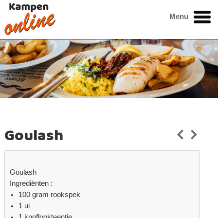
Menu
Goulash
Goulash
Ingrediënten :
100 gram rookspek
1 ui
1 knoflookteentje