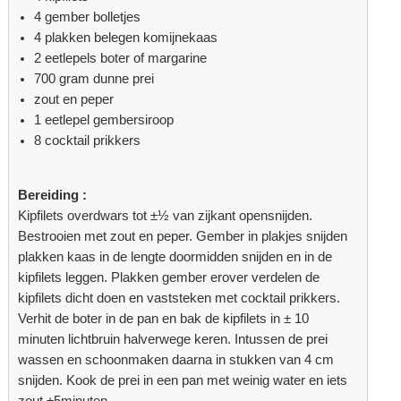
4 gember bolletjes
4 plakken belegen komijnekaas
2 eetlepels boter of margarine
700 gram dunne prei
zout en peper
1 eetlepel gembersiroop
8 cocktail prikkers
Bereiding :
Kipfilets overdwars tot ±½ van zijkant opensnijden.
Bestrooien met zout en peper. Gember in plakjes snijden
plakken kaas in de lengte doormidden snijden en in de
kipfilets leggen. Plakken gember erover verdelen de
kipfilets dicht doen en vaststeken met cocktail prikkers.
Verhit de boter in de pan en bak de kipfilets in ± 10
minuten lichtbruin halverwege keren. Intussen de prei
wassen en schoonmaken daarna in stukken van 4 cm
snijden. Kook de prei in een pan met weinig water en iets
zout ±5minuten.