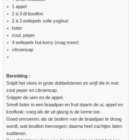
1 appel
2 à 3 dl bouillon
2 à 3 eetlepels volle yoghurt
boter
zout, peper
4 eetlepels hot-kerry (mag meer)
citroensap
Bereiding :
Snijdt het vlees in grote dobbelstenen en wrijf die in met
zout peper en citroensap.
Snipper de uien en de appel.
Smelt boter in een braadpan en fruit daarin de ui, appel en
knoflook; voeg als de uit glazig is de kerrie toe.
Goed omroeren; als de bodem van de braadpan te droog
wordt, wat bouillon toevoegen; daarna heel zachtjes laten
sudderen.