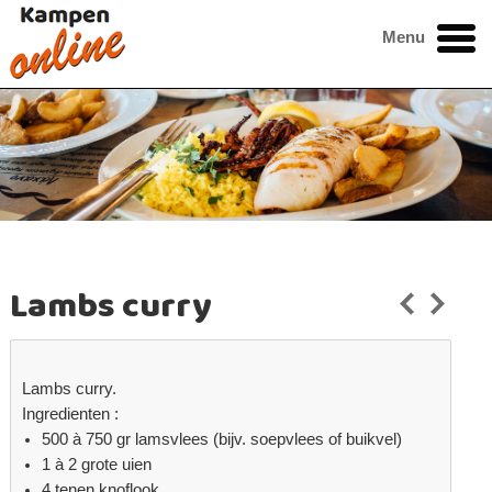
Menu
Lambs curry
Lambs curry.
Ingredienten :
500 à 750 gr lamsvlees (bijv. soepvlees of buikvel)
1 à 2 grote uien
4 tenen knoflook