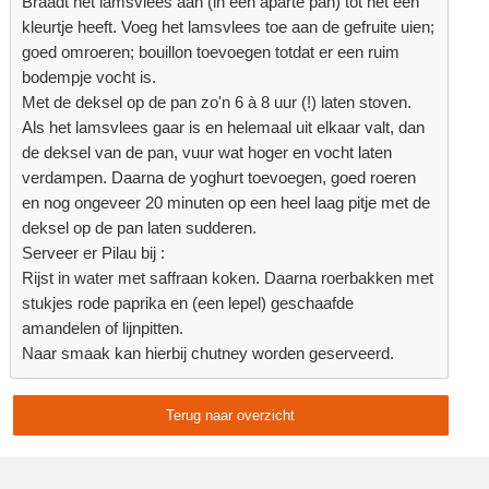
Braadt het lamsvlees aan (in een aparte pan) tot het een
kleurtje heeft. Voeg het lamsvlees toe aan de gefruite uien;
goed omroeren; bouillon toevoegen totdat er een ruim
bodempje vocht is.
Met de deksel op de pan zo'n 6 à 8 uur (!) laten stoven.
Als het lamsvlees gaar is en helemaal uit elkaar valt, dan
de deksel van de pan, vuur wat hoger en vocht laten
verdampen. Daarna de yoghurt toevoegen, goed roeren
en nog ongeveer 20 minuten op een heel laag pitje met de
deksel op de pan laten sudderen.
Serveer er Pilau bij :
Rijst in water met saffraan koken. Daarna roerbakken met
stukjes rode paprika en (een lepel) geschaafde
amandelen of lijnpitten.
Naar smaak kan hierbij chutney worden geserveerd.
Terug naar overzicht
Delen: