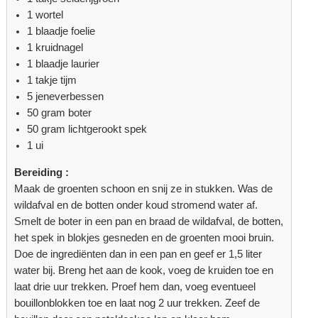
1 wortel
1 blaadje foelie
1 kruidnagel
1 blaadje laurier
1 takje tijm
5 jeneverbessen
50 gram boter
50 gram lichtgerookt spek
1 ui
Bereiding :
Maak de groenten schoon en snij ze in stukken. Was de
wildafval en de botten onder koud stromend water af.
Smelt de boter in een pan en braad de wildafval, de botten,
het spek in blokjes gesneden en de groenten mooi bruin.
Doe de ingrediënten dan in een pan en geef er 1,5 liter
water bij. Breng het aan de kook, voeg de kruiden toe en
laat drie uur trekken. Proef hem dan, voeg eventueel
bouillonblokken toe en laat nog 2 uur trekken. Zeef de